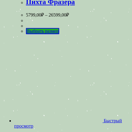
Пихта Фразера
5799,00
₽
–
26599,00
₽
Выбрать размер
Быстрый
просмотр